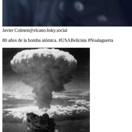
Javier Colmen
@
elcano.bsky.social
80 años de la bomba atómica. #USABelicista #Noalaguerra