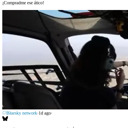
¡Compradme ese ático!
Bluesky network
·
1d ago
·