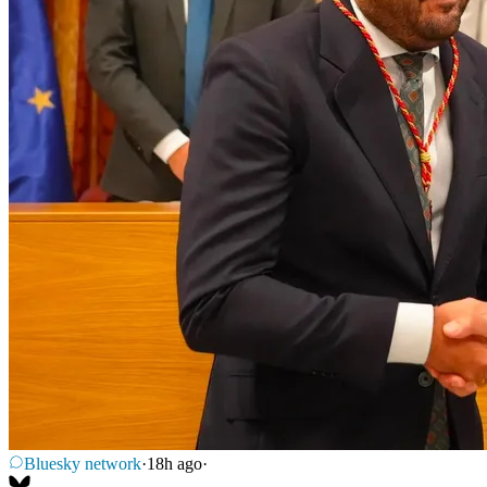
Bluesky network
·
18h ago
·