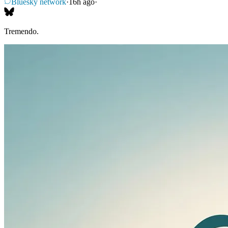
Bluesky network
·
16h ago
·
Tremendo.