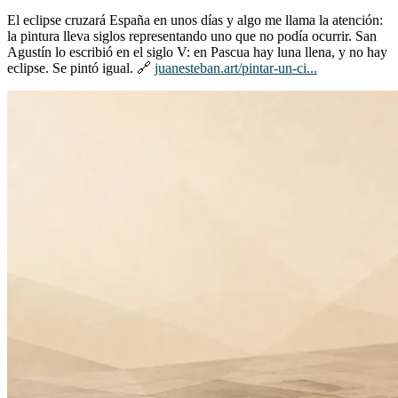
El eclipse cruzará España en unos días y algo me llama la atención:
la pintura lleva siglos representando uno que no podía ocurrir. San
Agustín lo escribió en el siglo V: en Pascua hay luna llena, y no hay
eclipse. Se pintó igual. 🔗
juanesteban.art/pintar-un-ci...