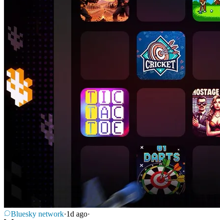
Bluesky network
·
1d ago
·