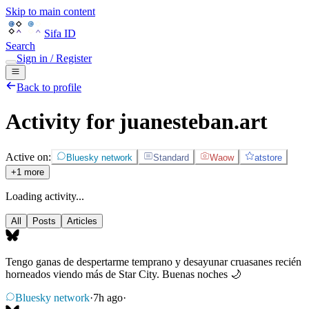
Skip to main content
Sifa ID
Search
Sign in / Register
Back to profile
Activity for juanesteban.art
Active on:
Bluesky network
Standard
Waow
atstore
+1 more
Loading activity...
All
Posts
Articles
Tengo ganas de despertarme temprano y desayunar cruasanes recién
horneados viendo más de Star City. Buenas noches 🌙
Bluesky network
·
7h ago
·