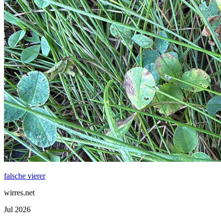
falsche vierer
wirres.net
Jul 2026
bild lügt
wirres.net
Jul 2026