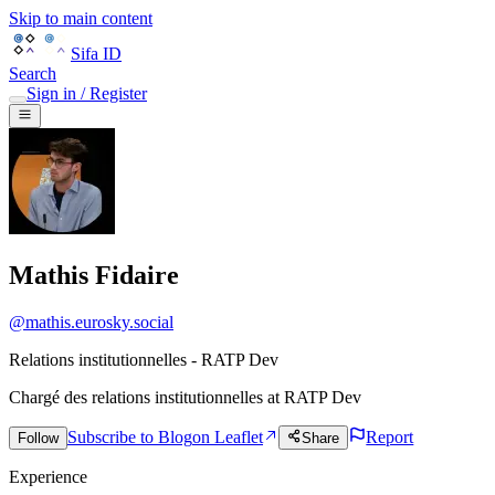
Skip to main content
Sifa ID
Search
Sign in / Register
Mathis Fidaire
@
mathis.eurosky.social
Relations institutionnelles - RATP Dev
Chargé des relations institutionnelles
at
RATP Dev
Subscribe to Blog
on Leaflet
Report
Follow
Share
Experience