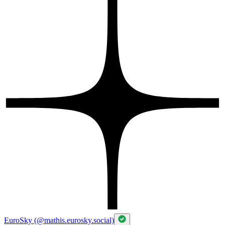
EuroSky (@mathis.eurosky.social)