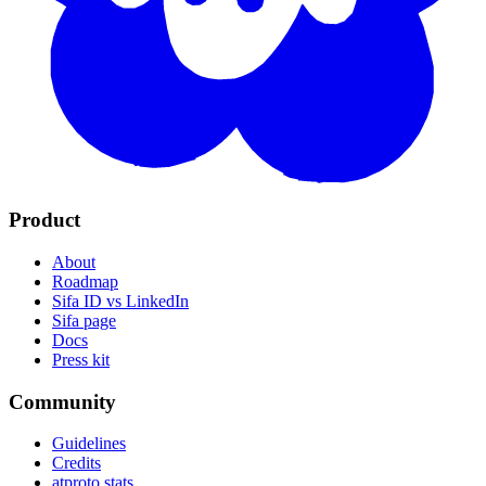
Product
About
Roadmap
Sifa ID vs LinkedIn
Sifa page
Docs
Press kit
Community
Guidelines
Credits
atproto stats