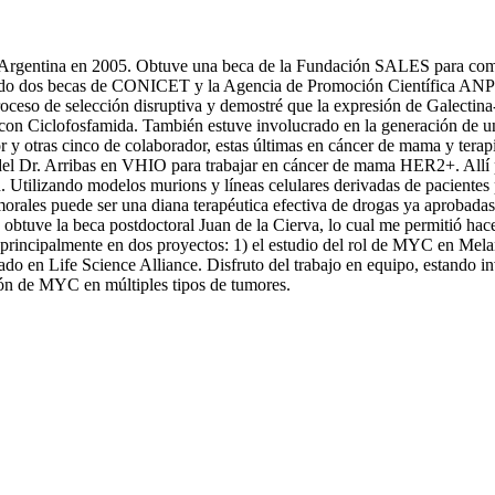
rgentina en 2005. Obtuve una beca de la Fundación SALES para complet
ndo dos becas de CONICET y la Agencia de Promoción Científica ANP
roceso de selección disruptiva y demostré que la expresión de Galectina
nto con Ciclofosfamida. También estuve involucrado en la generación de
 y otras cinco de colaborador, estas últimas en cáncer de mama y terap
l Dr. Arribas en VHIO para trabajar en cáncer de mama HER2+. Allí pu
 Utilizando modelos murions y líneas celulares derivadas de pacientes 
umorales puede ser una diana terapéutica efectiva de drogas ya aprobada
e la beca postdoctoral Juan de la Cierva, lo cual me permitió hacer l
incipalmente en dos proyectos: 1) el estudio del rol de MYC en Melan
o en Life Science Alliance. Disfruto del trabajo en equipo, estando in
ción de MYC en múltiples tipos de tumores.