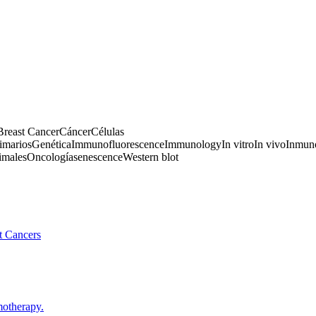
Breast Cancer
Cáncer
Células
rimarios
Genética
Immunofluorescence
Immunology
In vitro
In vivo
Inmun
imales
Oncología
senescence
Western blot
t Cancers
motherapy.