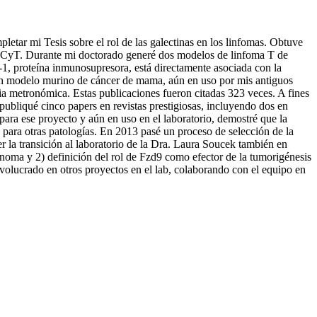
ar mi Tesis sobre el rol de las galectinas en los linfomas. Obtuve
CyT. Durante mi doctorado generé dos modelos de linfoma T de
-1, proteína inmunosupresora, está directamente asociada con la
 un modelo murino de cáncer de mama, aún en uso por mis antiguos
ia metronómica. Estas publicaciones fueron citadas 323 veces. A fines
bliqué cinco papers en revistas prestigiosas, incluyendo dos en
para ese proyecto y aún en uso en el laboratorio, demostré que la
s para otras patologías. En 2013 pasé un proceso de selección de la
a transición al laboratorio de la Dra. Laura Soucek también en
oma y 2) definición del rol de Fzd9 como efector de la tumorigénesis
volucrado en otros proyectos en el lab, colaborando con el equipo en