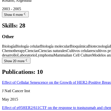
Rosario, Argentina
2003 - 2005
Show 4 more
Skills
:
28
Other
Biología
Biología celular
Biología molecular
Bioquímica
Biotecnología
Chemotherapy
Ciencias
Ciencias naturales
Cultivos celulares
cultivos p
desarrollo
Laboratorio
Lymphoma
Mammalian Cell Culture
Modelos an
Show 20 more
Publications
:
10
Effect of Cellular Senescence on the Growth of HER2-Positive Breas
J Natl Cancer Inst
May 2015
Effect of p95HER2/611CTF on the response to trastuzumab and che