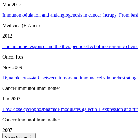
Mar 2012
Immunomodulation and antiangiogenesis in cancer therapy. From basic 
Medicina (B Aires)
2012
The immune response and the therapeutic effect of metronomic chem
Oncol Res
Nov 2009
Dynamic cross-talk between tumor and immune cells in orchestratin
Cancer Immunol Immunother
Jun 2007
Low-dose cyclophosphamide modulates galectin-1 expression and fun
Cancer Immunol Immunother
2007
Show 5 more