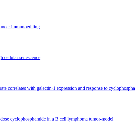
cancer immunoediting
h cellular senescence
ate correlates with galectin-1 expression and response to cyclophosph
ow-dose cyclophosphamide in a B cell lymphoma tumor-model