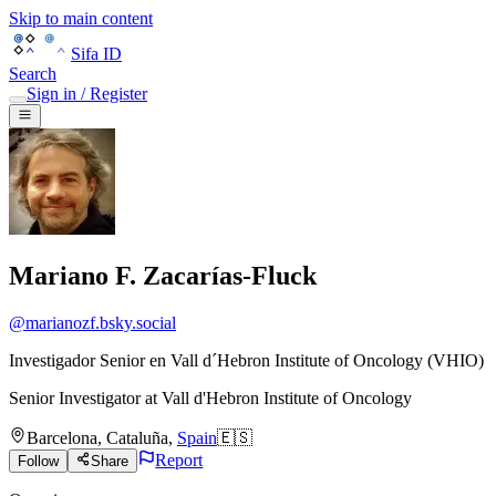
Skip to main content
Sifa ID
Search
Sign in / Register
Mariano F. Zacarías-Fluck
@
marianozf.bsky.social
Investigador Senior en Vall d´Hebron Institute of Oncology (VHIO)
Senior Investigator
at
Vall d'Hebron Institute of Oncology
Barcelona
,
Cataluña
,
Spain
🇪🇸
Report
Follow
Share