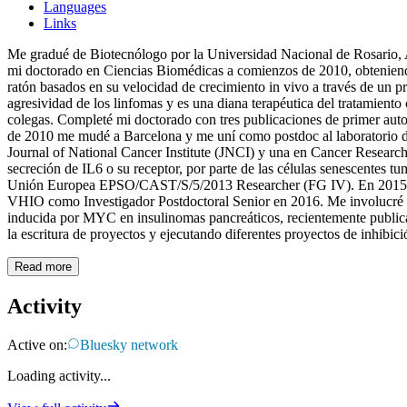
Languages
Links
Me gradué de Biotecnólogo por la Universidad Nacional de Rosario, A
mi doctorado en Ciencias Biomédicas a comienzos de 2010, obtenie
ratón basados en su velocidad de crecimiento in vivo a través de un p
agresividad de los linfomas y es una diana terapéutica del tratamie
colegas. Completé mi doctorado con tres publicaciones de primer autor
de 2010 me mudé a Barcelona y me uní como postdoc al laboratorio de
Journal of National Cancer Institute (JNCI) y una en Cancer Research.
secreción de IL6 o su receptor, por parte de las células senescentes t
Unión Europea EPSO/CAST/S/5/2013 Researcher (FG IV). En 2015 obtuv
VHIO como Investigador Postdoctoral Senior en 2016. Me involucré pr
inducida por MYC en insulinomas pancreáticos, recientemente publicad
la escritura de proyectos y ejecutando diferentes proyectos de inhibi
Read more
Activity
Active on:
Bluesky network
Loading activity...