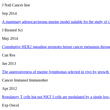
J Natl Cancer Inst
Sep 2014
A mammary adenocarcinoma murine model suitable for the study of 
J Biomed Sci
May 2014
Constitutive HER2 signaling promotes breast cancer metastasis throug
Can Res
Jan 2013
The aggressiveness of murine lymphomas selected in vivo by growth r
Cancer Immunol Immunother
Apr 2012
Regulatory T cells but not NKT I cells are modulated by a single l
Exp Oncol