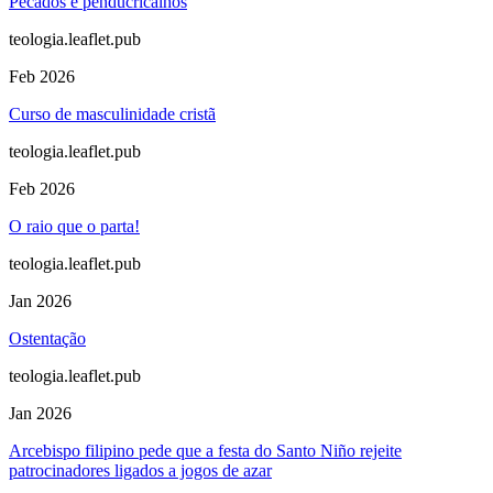
Pecados e penducricalhos
teologia.leaflet.pub
Feb 2026
Curso de masculinidade cristã
teologia.leaflet.pub
Feb 2026
O raio que o parta!
teologia.leaflet.pub
Jan 2026
Ostentação
teologia.leaflet.pub
Jan 2026
Arcebispo filipino pede que a festa do Santo Niño rejeite
patrocinadores ligados a jogos de azar