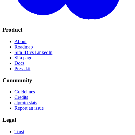
Product
About
Roadmap
Sifa ID vs LinkedIn
Sifa page
Docs
Press kit
Community
Guidelines
Credits
atproto stats
Report an issue
Legal
Trust