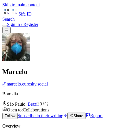
Skip to main content
Sifa ID
Search
Sign in / Register
Marcelo
@
marcelo.eurosky.social
Bom dia
São Paulo
,
Brazil
🇧🇷
Open to
:
Collaborations
Subscribe to their writing
Report
Follow
Share
Overview