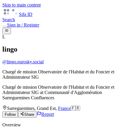
Skip to main content
Sifa ID
Search
Sign in / Register
L
lingo
@
lingo.eurosky.social
Chargé de mission Observatoire de l'Habitat et du Foncier et
Administrateur SIG
Chargé de mission Observatoire de l'Habitat et du Foncier et
Administrateur SIG
at
Communauté d'Agglomération
Sarreguemines Confluences
Sarreguemines
,
Grand Est
,
France
🇫🇷
Report
Follow
Share
Overview