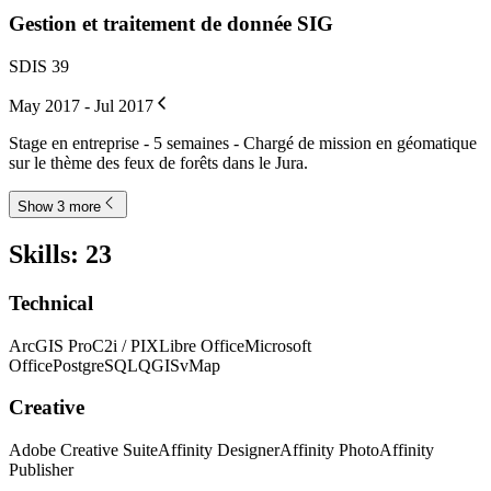
Gestion et traitement de donnée SIG
SDIS 39
May 2017 - Jul 2017
Stage en entreprise - 5 semaines - Chargé de mission en géomatique
sur le thème des feux de forêts dans le Jura.
Show 3 more
Skills
:
23
Technical
ArcGIS Pro
C2i / PIX
Libre Office
Microsoft
Office
PostgreSQL
QGIS
vMap
Creative
Adobe Creative Suite
Affinity Designer
Affinity Photo
Affinity
Publisher