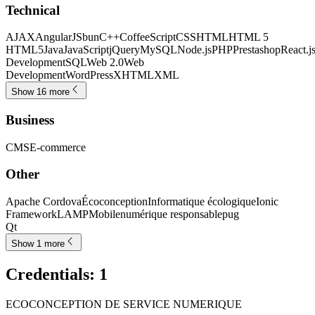
Technical
AJAX
AngularJS
bun
C++
CoffeeScript
CSS
HTML
HTML 5
HTML5
Java
JavaScript
jQuery
MySQL
Node.js
PHP
Prestashop
React.j
Development
SQL
Web 2.0
Web
Development
WordPress
XHTML
XML
Show 16 more
Business
CMS
E-commerce
Other
Apache Cordova
Écoconception
Informatique écologique
Ionic
Framework
LAMP
Mobile
numérique responsable
pug
Qt
Show 1 more
Credentials
:
1
ECOCONCEPTION DE SERVICE NUMERIQUE