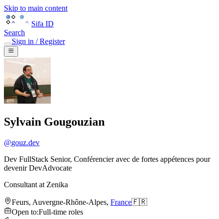
Skip to main content
Sifa ID
Search
Sign in / Register
Sylvain Gougouzian
@
gouz.dev
Dev FullStack Senior, Conférencier avec de fortes appétences pour
devenir DevAdvocate
Consultant
at
Zenika
Feurs
,
Auvergne-Rhône-Alpes
,
France
🇫🇷
Open to
:
Full-time roles