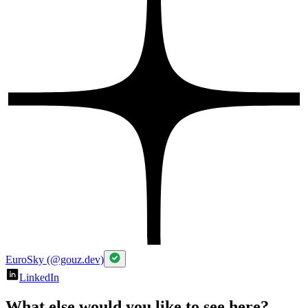
EuroSky (@gouz.dev)
LinkedIn
What else would you like to see here?