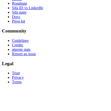
Roadmap
Sifa ID vs LinkedIn
Sifa page
Docs
Press kit
Community
Guidelines
Credits
atproto stats
Report an issue
Legal
Trust
Privacy
Terms