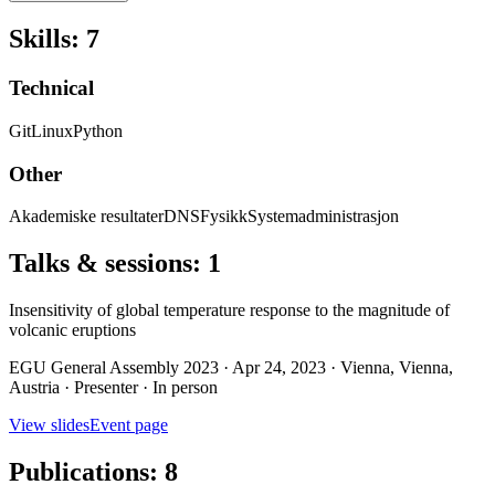
Skills
:
7
Technical
Git
Linux
Python
Other
Akademiske resultater
DNS
Fysikk
Systemadministrasjon
Talks & sessions
:
1
Insensitivity of global temperature response to the magnitude of
volcanic eruptions
EGU General Assembly 2023 · Apr 24, 2023 · Vienna, Vienna,
Austria · Presenter · In person
View slides
Event page
Publications
:
8