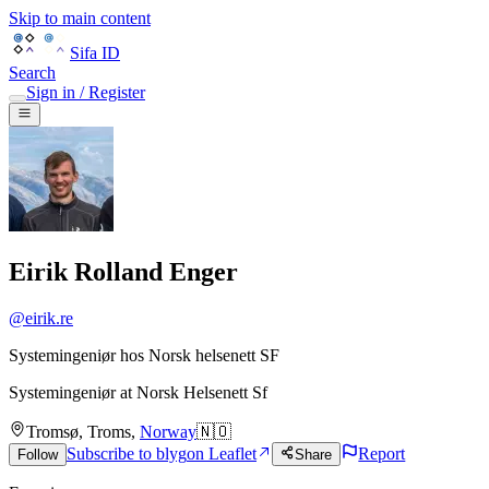
Skip to main content
Sifa ID
Search
Sign in / Register
Eirik Rolland Enger
@
eirik.re
Systemingeniør hos Norsk helsenett SF
Systemingeniør
at
Norsk Helsenett Sf
Tromsø
,
Troms
,
Norway
🇳🇴
Subscribe to blyg
on Leaflet
Report
Follow
Share