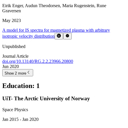
Eirik Enger
,
Audun Theodorsen
,
Maria Rugenstein
,
Rune
Graversen
May 2023
A model for IS spectra for magnetized plasma with arbitrary
isotropic velocity distribution
Unpublished
Journal Article
doi.org/
10.13140/RG.2.2.23966.20800
Jun 2020
Show 2 more
Education
:
1
UiT- The Arctic University of Norway
Space Physics
Jan 2015 - Jan 2020