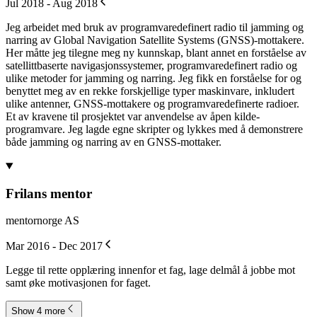
Jul 2018 - Aug 2018
Jeg arbeidet med bruk av programvaredefinert radio til jamming og
narring av Global Navigation Satellite Systems (GNSS)-mottakere.
Her måtte jeg tilegne meg ny kunnskap, blant annet en forståelse av
satellittbaserte navigasjonssystemer, programvaredefinert radio og
ulike metoder for jamming og narring. Jeg fikk en forståelse for og
benyttet meg av en rekke forskjellige typer maskinvare, inkludert
ulike antenner, GNSS-mottakere og programvaredefinerte radioer.
Et av kravene til prosjektet var anvendelse av åpen kilde-
programvare. Jeg lagde egne skripter og lykkes med å demonstrere
både jamming og narring av en GNSS-mottaker.
Frilans mentor
mentornorge AS
Mar 2016 - Dec 2017
Legge til rette opplæring innenfor et fag, lage delmål å jobbe mot
samt øke motivasjonen for faget.
Show 4 more