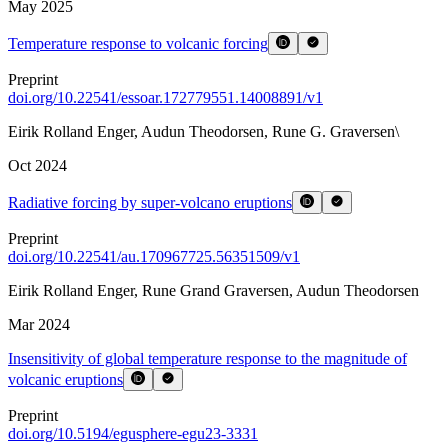
May 2025
Temperature response to volcanic forcing
Preprint
doi.org/
10.22541/essoar.172779551.14008891/v1
Eirik Rolland Enger
,
Audun Theodorsen
,
Rune G. Graversen\
Oct 2024
Radiative forcing by super-volcano eruptions
Preprint
doi.org/
10.22541/au.170967725.56351509/v1
Eirik Rolland Enger
,
Rune Grand Graversen
,
Audun Theodorsen
Mar 2024
Insensitivity of global temperature response to the magnitude of
volcanic eruptions
Preprint
doi.org/
10.5194/egusphere-egu23-3331