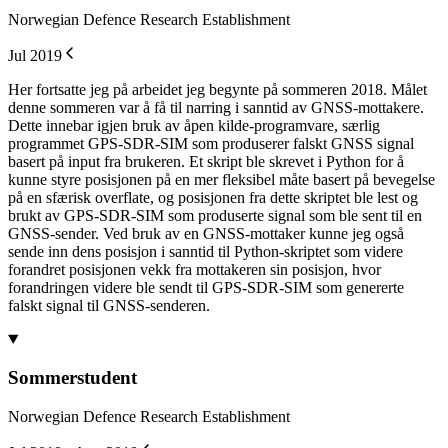
Norwegian Defence Research Establishment
Jul 2019
Her fortsatte jeg på arbeidet jeg begynte på sommeren 2018. Målet
denne sommeren var å få til narring i sanntid av GNSS-mottakere.
Dette innebar igjen bruk av åpen kilde-programvare, særlig
programmet GPS-SDR-SIM som produserer falskt GNSS signal
basert på input fra brukeren. Et skript ble skrevet i Python for å
kunne styre posisjonen på en mer fleksibel måte basert på bevegelse
på en sfærisk overflate, og posisjonen fra dette skriptet ble lest og
brukt av GPS-SDR-SIM som produserte signal som ble sent til en
GNSS-sender. Ved bruk av en GNSS-mottaker kunne jeg også
sende inn dens posisjon i sanntid til Python-skriptet som videre
forandret posisjonen vekk fra mottakeren sin posisjon, hvor
forandringen videre ble sendt til GPS-SDR-SIM som genererte
falskt signal til GNSS-senderen.
Sommerstudent
Norwegian Defence Research Establishment