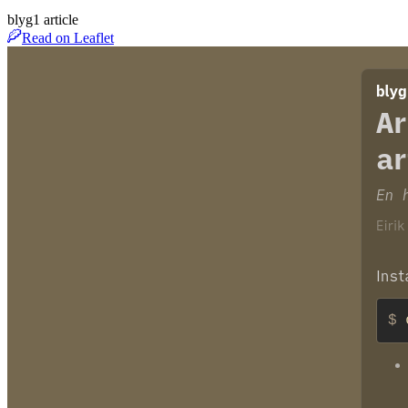
blyg
1
article
Read on Leaflet