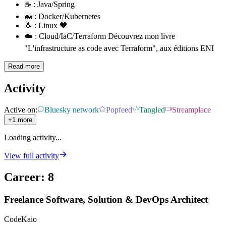
☕ : Java/Spring
🐋 : Docker/Kubernetes
🐧 : Linux 💙
☁️ : Cloud/IaC/Terraform Découvrez mon livre
"L'infrastructure as code avec Terraform", aux éditions ENI
Read more
Activity
Active on:
Bluesky network
Popfeed
Tangled
Streamplace
+1 more
Loading activity...
View full activity
Career
:
8
Freelance Software, Solution & DevOps Architect
CodeKaio