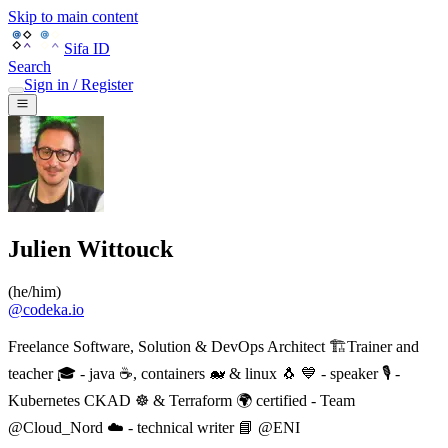
Skip to main content
Sifa ID
Search
Sign in / Register
Julien Wittouck
(
he/him
)
@
codeka.io
Freelance Software, Solution & DevOps Architect 🏗Trainer and
teacher 🎓 - java ☕, containers 🐋 & linux 🐧 💙 - speaker 🎙 -
Kubernetes CKAD ☸ & Terraform 🌍 certified - Team
@Cloud_Nord ☁️ - technical writer 📘 @ENI