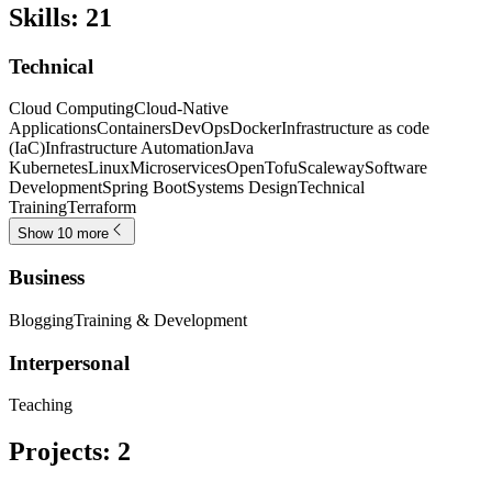
Skills
:
21
Technical
Cloud Computing
Cloud-Native
Applications
Containers
DevOps
Docker
Infrastructure as code
(IaC)
Infrastructure Automation
Java
Kubernetes
Linux
Microservices
OpenTofu
Scaleway
Software
Development
Spring Boot
Systems Design
Technical
Training
Terraform
Show 10 more
Business
Blogging
Training & Development
Interpersonal
Teaching
Projects
:
2