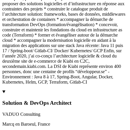
proposer des solutions logicielles et d’infrastructure en réponse aux
contraintes des projets * construire le catalogue produit de
l’architecture solution: frameworks, bases de données, middlewares
et orchestration de containers * accompagner la démarche de
transformation DevOps (formation/évangélisation) * concevoir,
construire et maintenir les fondations du cloud en infrastructure as
code (Terraform) * former et évangéliser autour de la démarche
cloud * accompagner la modernisation logicielle en aidant à la
migration des applications sur une stack Java récente: Java 11 puis
17 / Spring-boot/ Gitlab-CI/ Docker/ Kubernetes/ GCP Enfin, sur
l’année 2020, j’ai co-conçu l’architecture logicielle & cloud du
deuxième site de e-commerce de Kiabi en C2C,
secondemain.kiabi.com. La DSI de Kiabi représente environ 400
personnes, donc une centaine de profils “développeur.se” -
Environnement : Java 8 à 17, Spring-Boot, Angular, Docker,
Kubernetes, Helm, GCP, Terraform, Gitlab-CI
Solution & DevOps Architect
VADUO Consulting
Marcq en Baroeul, France