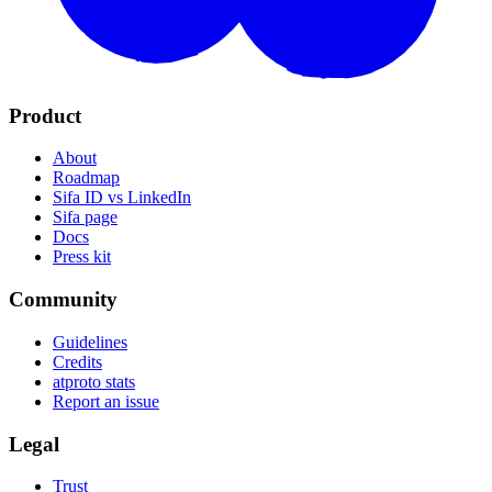
Product
About
Roadmap
Sifa ID vs LinkedIn
Sifa page
Docs
Press kit
Community
Guidelines
Credits
atproto stats
Report an issue
Legal
Trust