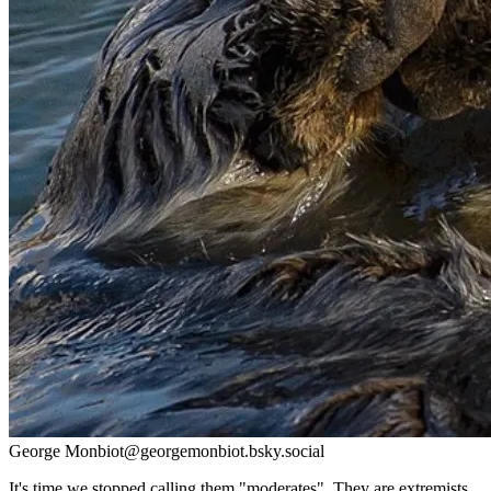
George Monbiot
@
georgemonbiot.bsky.social
It's time we stopped calling them "moderates". They are extremists