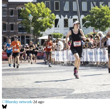
Bluesky network
·
2d ago
·