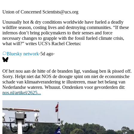
Union of Concerned Scientists
@
ucs.org
Unusually hot & dry conditions worldwide have fueled a deadly
wildfire season, costing lives and destroying communities. “If these
infernos don’t bring policymakers to their senses and force
necessary changes to grapple with the fossil fueled climate crisis,
what will?” writes UCS's Rachel Cleetus:
Bluesky network
·
5d ago
·
Of het nou aan de hitte of de branden ligt, vandaag ben ik pissed off.
Sorry. Helpt niet dat NOS de droogte spint om niet de economische
schade van klimaatverandering te illustreren, maar het belang van
Nederlandse wateren. Whuuut. Omdenken voor gevorderden dit:
nos.nl/artikel/2625...