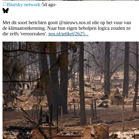
Bluesky network
·
5d ago
·
Met dit soort berichten gooit
@nieuws.nos.nl
olie op het vuur van
de klimaatontkenning. Naar hun eigen beholpen logica zouden ze
die zelfs 'veroorzaken'.
nos.nl/artikel/2625...