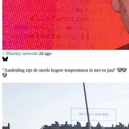
Bluesky network
·
2d ago
·
"Aanleiding zijn de steeds hogere temperaturen in mei en juni" 🤡🤡
🤡