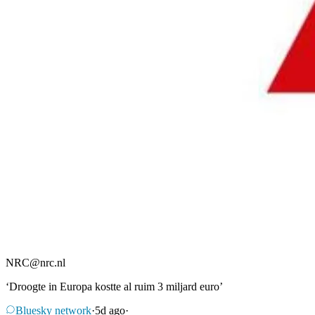
NRC
@
nrc.nl
‘Droogte in Europa kostte al ruim 3 miljard euro’
Bluesky network
·
5d ago
·