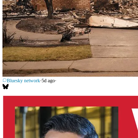
Bluesky network
·
5d ago
·