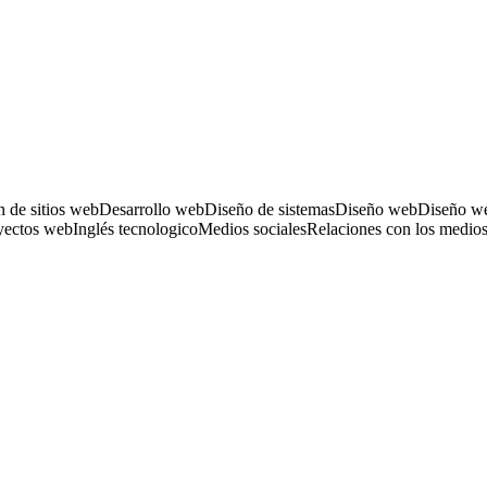
 de sitios web
Desarrollo web
Diseño de sistemas
Diseño web
Diseño we
yectos web
Inglés tecnologico
Medios sociales
Relaciones con los medio