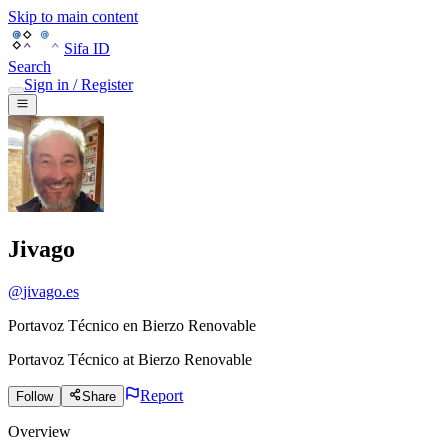
Skip to main content
Sifa ID
Search
Sign in / Register
Jivago
@
jivago.es
Portavoz Técnico en Bierzo Renovable
Portavoz Técnico
at
Bierzo Renovable
Report
Follow
Share
Overview