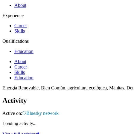
About
Experience
Career
Skills
Qualifications
Education
About
Career
Skills
Education
Energía Renovable, Bien Común, agricultura ecológica, Manitas, 
Activity
Active on:
Bluesky network
Loading activity...