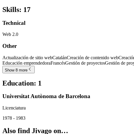
Skills
:
17
Technical
Web 2.0
Other
Actualización de sitio web
Catalán
Creación de contenido web
Creación
Educación emprendedora
Francés
Gestión de proyectos
Gestión de pro
Show 8 more
Education
:
1
Universitat Autònoma de Barcelona
Licenciatura
1978 - 1983
Also find Jivago on…