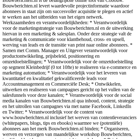
Bouwberichten.nl is de belangrijkste online tool van Cobouw.
Bouwberichten.nl levert waardevolle projectinformatie waardoor
abonnees in staat zijn om succesvoller acquisitie te plegen en actief
te werken aan het uitbreiden van het eigen netwerk.
Werkzaamheden en verantwoordelijkheden: * Verantwoordelijk
voor de marketingstrategie van Bouwberichten.nl en de uitwerking
hiervan in een marketing & salesplan. Onder deze strategie valt de
marketing & communicatie voor klantbehoud, cross- en upsell,
werving van leads en de transitie van print naar online abonnees. *
Samen met Comm. Manager en Uitgever verantwoordelijk voor
productontwikkeling, prijsbeleid, positionering en
omzetdoelstellingen; * Verantwoordelijk voor de omzetdoelstelling
op segment Kleinbedrijf (0 tot 10fte) te realiseren via e-commerce en
marketing automation; * Verantwoordelijk voor het leveren van
kwantitatief en kwalitatief gekwalificeerde leads voor
Accountmanagement en Commerciële Desk; * Ontwikkelen,
uitwerken en realiseren van campagnes gericht op het vullen van de
salesfunnels voor deze kanalen; * Verantwoordelijk voor de social
media kanalen van Bouwberichten.nl qua inhoud, content, strategie
en het uitrollen van campagnes via met name Facebook, LinkedIn
en Twitter; * Verantwoordelijk voor de content van
www.bouwberichten.nl inclusief het werven van contentleveranciers
(whitepapers, blogs, tips en ebooks) waarmee we (potentiële)
abonnees aan het merk Bouwberichten.nl binden; * Organiseren,
werven en verzorgen van maandelijkse workshop Bouwberichten,