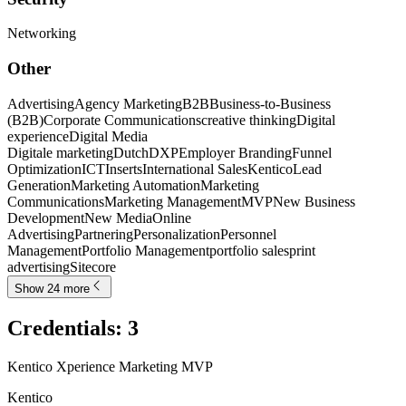
Networking
Other
Advertising
Agency Marketing
B2B
Business-to-Business
(B2B)
Corporate Communications
creative thinking
Digital
experience
Digital Media
Digitale marketing
Dutch
DXP
Employer Branding
Funnel
Optimization
ICT
Inserts
International Sales
Kentico
Lead
Generation
Marketing Automation
Marketing
Communications
Marketing Management
MVP
New Business
Development
New Media
Online
Advertising
Partnering
Personalization
Personnel
Management
Portfolio Management
portfolio sales
print
advertising
Sitecore
Show 24 more
Credentials
:
3
Kentico Xperience Marketing MVP
Kentico