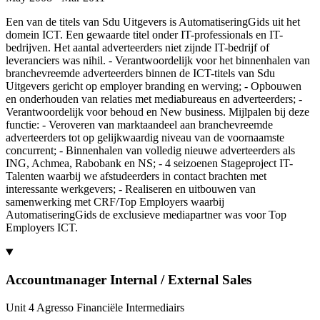
Een van de titels van Sdu Uitgevers is AutomatiseringGids uit het
domein ICT. Een gewaarde titel onder IT-professionals en IT-
bedrijven. Het aantal adverteerders niet zijnde IT-bedrijf of
leveranciers was nihil. - Verantwoordelijk voor het binnenhalen van
branchevreemde adverteerders binnen de ICT-titels van Sdu
Uitgevers gericht op employer branding en werving; - Opbouwen
en onderhouden van relaties met mediabureaus en adverteerders; -
Verantwoordelijk voor behoud en New business. Mijlpalen bij deze
functie: - Veroveren van marktaandeel aan branchevreemde
adverteerders tot op gelijkwaardig niveau van de voornaamste
concurrent; - Binnenhalen van volledig nieuwe adverteerders als
ING, Achmea, Rabobank en NS; - 4 seizoenen Stageproject IT-
Talenten waarbij we afstudeerders in contact brachten met
interessante werkgevers; - Realiseren en uitbouwen van
samenwerking met CRF/Top Employers waarbij
AutomatiseringGids de exclusieve mediapartner was voor Top
Employers ICT.
Accountmanager Internal / External Sales
Unit 4 Agresso Financiële Intermediairs