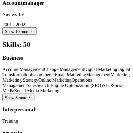
Accountmanager
Nieuws TV
2001 - 2002
Show 10 more
Skills
:
50
Business
Account Management
Change Management
Digital Marketing
Digital
Transformation
E-commerce
Email Marketing
Management
Marketing
Marketing Strategy
Online Marketing
Operations
Management
Sales
Search Engine Optimization (SEO)
SEO
Social
Media
Social Media Marketing
Show 8 more
Interpersonal
Training
Security