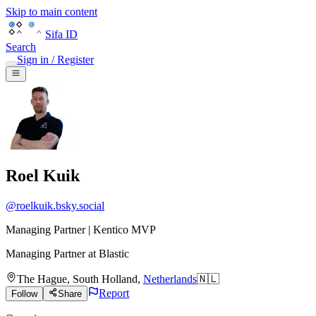
Skip to main content
Sifa ID
Search
Sign in / Register
Roel Kuik
@
roelkuik.bsky.social
Managing Partner | Kentico MVP
Managing Partner
at
Blastic
The Hague
,
South Holland
,
Netherlands
🇳🇱
Report
Follow
Share