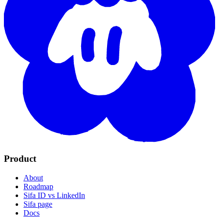
Product
About
Roadmap
Sifa ID vs LinkedIn
Sifa page
Docs