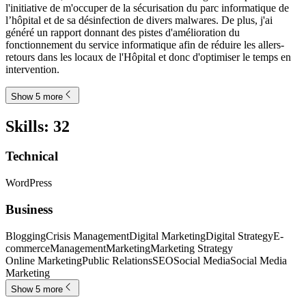
l'initiative de m'occuper de la sécurisation du parc informatique de
l’hôpital et de sa désinfection de divers malwares. De plus, j'ai
généré un rapport donnant des pistes d'amélioration du
fonctionnement du service informatique afin de réduire les allers-
retours dans les locaux de l'Hôpital et donc d'optimiser le temps en
intervention.
Show 5 more
Skills
:
32
Technical
WordPress
Business
Blogging
Crisis Management
Digital Marketing
Digital Strategy
E-
commerce
Management
Marketing
Marketing Strategy
Online Marketing
Public Relations
SEO
Social Media
Social Media
Marketing
Show 5 more