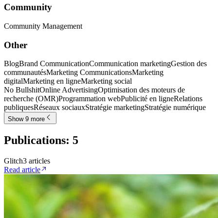
Community
Community Management
Other
Blog
Brand Communication
Communication marketing
Gestion des
communautés
Marketing Communications
Marketing
digital
Marketing en ligne
Marketing social
No Bullshit
Online Advertising
Optimisation des moteurs de
recherche (OMR)
Programmation web
Publicité en ligne
Relations
publiques
Réseaux sociaux
Stratégie marketing
Stratégie numérique
Show 9 more
Publications
:
5
Glitch
3
article
s
Read article