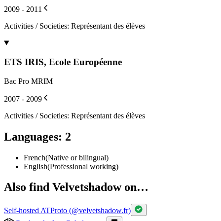
Un nouvel espace d'expression
glitch.velvetshadow.fr
Sep 2025
Dump
2
article
s
Read article