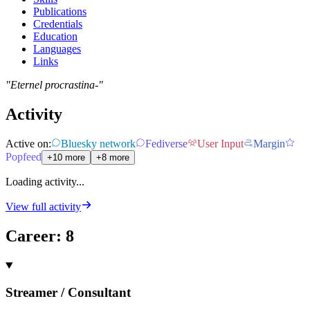
Publications
Credentials
Education
Languages
Links
"Eternel procrastina-"
Activity
Active on:
Bluesky network
Fediverse
User Input
Margin
Popfeed
+10 more
+8 more
Loading activity...
View full activity
Career
:
8
Streamer / Consultant