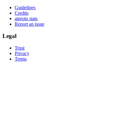
Jan 2026
Credentials
:
1
Marketing Digital - Google pour les Pros
IAB Europe
2016
Education
:
2
ETS IRIS, Ecole Européenne
BTS IG
2009 - 2011
Activities / Societies
:
Représentant des élèves