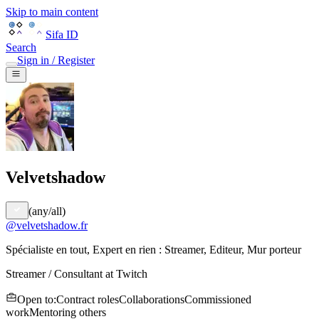
Skip to main content
Sifa ID
Search
Sign in / Register
Velvetshadow
(
any/all
)
@
velvetshadow.fr
Spécialiste en tout, Expert en rien : Streamer, Editeur, Mur porteur
Streamer / Consultant
at
Twitch
Open to
:
Contract roles
Collaborations
Commissioned
work
Mentoring others