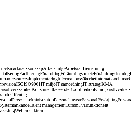
rbetsmarknadskunskap
Arbetsmiljö
Arbetsrätt
Bemanning
italisering
Facilitering
Förändring
Förändringsarbete
Förändringsledning
uman resources
Implementering
Informationssäkerhet
Internationell mar
nrevision
ISO
ISO9001
IT-miljö
IT-samordning
IT-strategi
KMA-
onsultverksamhet
Konsumentbeteende
Koordination
Kundtjänst
Kvalitets
kande
Offentlig
ersonal
Personaladministration
Personalansvar
Personalförsörjning
Persona
Systemtänkande
Talent management
Turism
Tvärfunktionellt
veckling
Webbredaktion