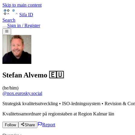
Skip to main content
Sifa ID
Search
Sign in / Register
Stefan Alvemo 🇪🇺
(
he/him
)
@
nox.eurosky.social
Strategisk kvalitetsutveckling • ISO-ledningssystem • Revision & Co
Kvalitetssamordnare på regionstaben
at
Region Kalmar län
Report
Follow
Share