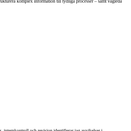
rukturera komplex information till tydliga processer – samt vägleda
internkontroll och revision identifierar jag avvikelser i