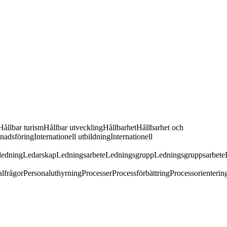
Hållbar turism
Hållbar utveckling
Hållbarhet
Hållbarhet och
knadsföring
Internationell utbildning
Internationell
ledning
Ledarskap
Ledningsarbete
Ledningsgrupp
Ledningsgruppsarbete
lfrågor
Personaluthyrning
Processer
Processförbättring
Processorienterin