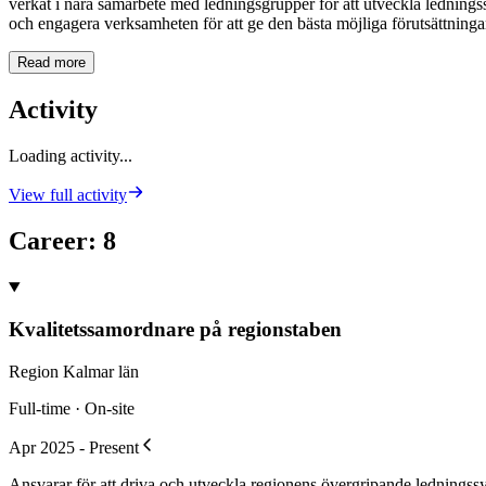
verkat i nära samarbete med ledningsgrupper för att utveckla ledningss
och engagera verksamheten för att ge den bästa möjliga förutsättningar a
Read more
Activity
Loading activity...
View full activity
Career
:
8
Kvalitetssamordnare på regionstaben
Region Kalmar län
Full-time · On-site
Apr 2025 - Present
Ansvarar för att driva och utveckla regionens övergripande ledningssys