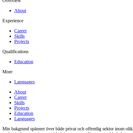
Overview
About
Experience
Career
Skills
Projects
Qualifications
Education
More
Languages
About
Career
Skills
Projects
Education
Languages
Min bakgrund spänner över både privat och offentlig sektor inom oli