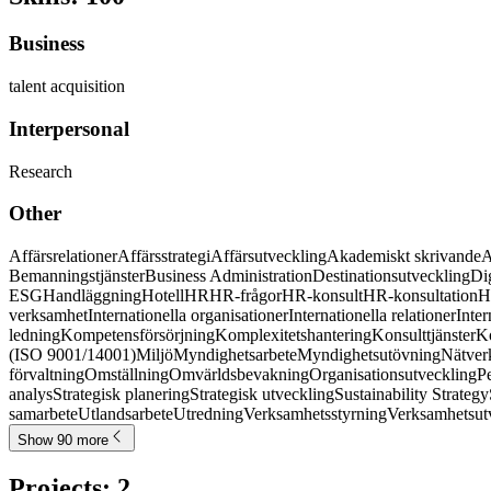
Business
talent acquisition
Interpersonal
Research
Other
Affärsrelationer
Affärsstrategi
Affärsutveckling
Akademiskt skrivande
A
Bemanningstjänster
Business Administration
Destinationsutveckling
Dig
ESG
Handläggning
Hotell
HR
HR-frågor
HR-konsult
HR-konsultation
H
verksamhet
Internationella organisationer
Internationella relationer
Inter
ledning
Kompetensförsörjning
Komplexitetshantering
Konsulttjänster
K
(ISO 9001/14001)
Miljö
Myndighetsarbete
Myndighetsutövning
Nätver
förvaltning
Omställning
Omvärldsbevakning
Organisationsutveckling
P
analys
Strategisk planering
Strategisk utveckling
Sustainability Strategy
samarbete
Utlandsarbete
Utredning
Verksamhetsstyrning
Verksamhetsut
Show 90 more
Projects
:
2