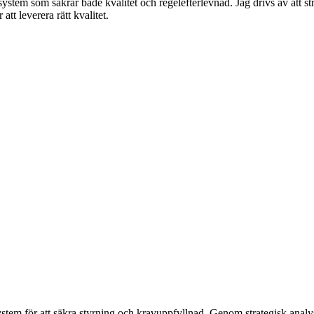
ystem som säkrar både kvalitet och regelefterlevnad. Jag drivs av att st
tt leverera rätt kvalitet.
tem för att säkra styrning och kravuppfyllnad. Genom strategisk analys, 