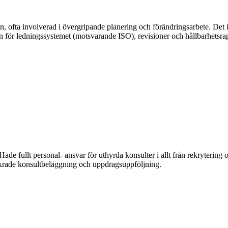
n, ofta involverad i övergripande planering och förändringsarbete. Det i
n för ledningssystemet (motsvarande ISO), revisioner och hållbarhetsrap
fullt personal- ansvar för uthyrda konsulter i allt från rekrytering o
äkrade konsultbeläggning och uppdragsuppföljning.